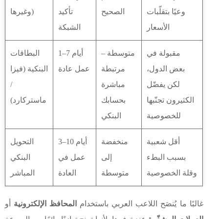
وعيًا بتقلّبات
الصحيح
تأكيد
وغيرها)
الأسعار
الشبكة
مقبولة في
متوسطة –
1–7 أيام
البطاقات
بعض الدول،
مرتبطة
عمل عادة
البنكية (فيزا
لكن يفضّل
مباشرة
/
الكثيرون تجنّبها
بحسابك
ماستركارد)
للخصوصية
البنكي
أقل شعبية
منخفضة
3–10 أيام
التحويل
بسبب البطء
إلى
عمل في
البنكي
وقلة الخصوصية
متوسطة
العادة
المباشر
غالبًا ما يُنصَح اللاعب العربي باستخدام
المحافظ الإلكترونية
أو