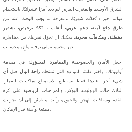
الشرق الأوسط والمغرب العربي لم يعد أمرًا عشوائيًا. باستخدام
قوائم خبراء تُحدَّث شهريًا، ومعرفة ما يجب البحث عنه من
ترخيص، تشفير SSL ، طرق دفع آمنة، دعم عربي، ألعاب
مفضّلة، ومكافآت مجزية
، يمكنك أن تحوّل تجربتك من مخاطرة
غير محسوبة إلى ترفيه واعٍ ومحسوب.
اجعل الأمان والخصوصية والمقامرة المسؤولة في مقدمة
أولوياتك، واختر دائمًا المواقع التي تمنحك
راحة البال
قبل أي
شيء آخر. عندها فقط تستطيع الاستمتاع بماكينات القمار،
البلاك جاك، الروليت، البوكر، والمراهنات الرياضية على كرة
القدم وسباقات الهجن والخيول، وأنت مطمئن إلى أن تجربتك
ممتعة وآمنة قدر الإمكان.