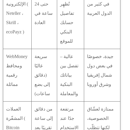
في كثير من
تُظهِر
حتى 24
الإلكترونية (
الدول العربية
تفاصيل
ساعة في
Neteller ،
حسابك
العادة
Skrill ،
البنكي
ecoPayz )
للموقع
جيدة، خصوصًا
عالية –
سريعة
WebMoney
في بعض دول
تفصل بين
غالبًا
ومحافظ
شمال إفريقيا
بياناتك
(دقائق
رقمية
وشرق أوروبا
البنكية
إلى بضع
مماثلة
والمعاملة
ساعات)
ممتازة لعشّاق
مرتفعة
من دقائق
العملات
الخصوصية،
جدًا عند
إلى ساعة
المشفّرة (
لكنها تتطلّب
الاستخدام
تقريبًا بعد
Bitcoin