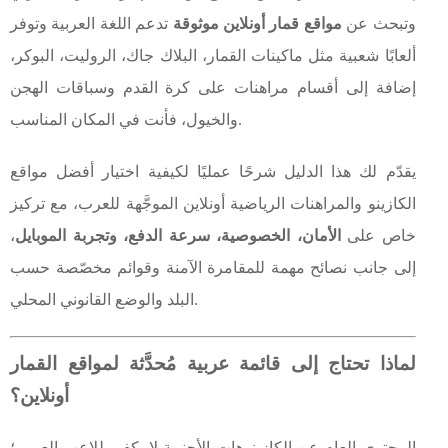
وتبحث عن
مواقع قمار أونلاين موثوقة
تدعم اللغة العربية وتوفر
ألعابًا شعبية مثل ماكينات القمار، البلاك جاك، الروليت، البوكر،
إضافة إلى أقسام مراهنات على كرة القدم وسباقات الهجن
والخيول، فأنت في المكان المناسب.
يقدّم لك هذا الدليل شرحًا عمليًا لكيفية اختيار أفضل مواقع
الكازينو والمراهنات الرياضية أونلاين الموجَّهة للعرب، مع تركيز
خاص على
الأمان، الخصوصية، سرعة الدفع، وتجربة الموبايل
،
إلى جانب نصائح مهمة للمقامرة الآمنة وقوائم مخصّصة حسب
البلد والوضع القانوني المحلي.
لماذا تحتاج إلى قائمة عربية مُحدَّثة لمواقع القمار
أونلاين؟
المحتوى العام عن الكازينوهات الأجنبية لا يكفي للاعب العربي؛