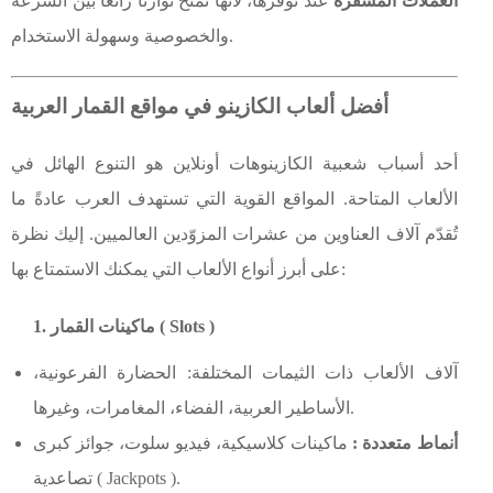
العملات المشفّرة
عند توفرها، لأنها تمنح توازنًا رائعًا بين السرعة
والخصوصية وسهولة الاستخدام.
أفضل ألعاب الكازينو في مواقع القمار العربية
أحد أسباب شعبية الكازينوهات أونلاين هو التنوع الهائل في
الألعاب المتاحة. المواقع القوية التي تستهدف العرب عادةً ما
تُقدّم آلاف العناوين من عشرات المزوّدين العالميين. إليك نظرة
على أبرز أنواع الألعاب التي يمكنك الاستمتاع بها:
1. ماكينات القمار ( Slots )
آلاف الألعاب ذات الثيمات المختلفة: الحضارة الفرعونية،
الأساطير العربية، الفضاء، المغامرات، وغيرها.
أنماط متعددة :
ماكينات كلاسيكية، فيديو سلوت، جوائز كبرى
تصاعدية ( Jackpots ).