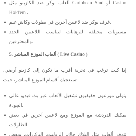
ألعاب بوكر ضد الكازينو مثل Caribbean Stud أو Casino
Hold'em .
غرف بوكر ضد لاعبين آخرين في بطولات وكاش غيم.
مستويات مختلفة للرهانات لتناسب اللاعبين الجدد
والمحترفين.
5. ألعاب الموزع المباشر ( Live Casino )
إذا كنت ترغب في تجربة أقرب ما تكون إلى كازينو أرضي،
ستعجبك أقسام الموزع المباشر، حيث:
يتولى موزعون حقيقيون تشغيل الألعاب عبر بث فيديو عالي
الجودة.
يمكنك الدردشة مع الموزع ومع لاعبين آخرين في بعض
الطاولات.
تتوفر ألعاب مثل البلاك جاك، الروليت، الباكارات، وبعض