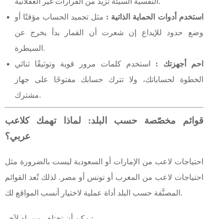
النفسية السيئة تزيد من القرارات غير العقلانية.
استخدم أدوات الحماية الذاتية :
مثل تجميد الحساب مؤقتًا أو
وضع حدود للإيداع إن شعرت أن القمار بدأ يخرج عن
السيطرة.
احم أجهزتك :
استخدم كلمات مرور قوية وتوثيقًا ثنائي
الخطوة لحساباتك، ولا تترك حسابك مفتوحًا على جهاز
مشترك.
قوائم مخصّصة حسب البلد: لماذا تهمك كلاعب
عربي؟
احتياجات لاعب من الإمارات أو السعودية ليست بالضرورة مثل
احتياجات لاعب من المغرب أو تونس أو مصر. لذلك تُعد القوائم
المصنَّفة حسب البلد أداة عملية لاختيار أنسب المواقع لك.
يمكن أن تختلف من بلد لآخر: