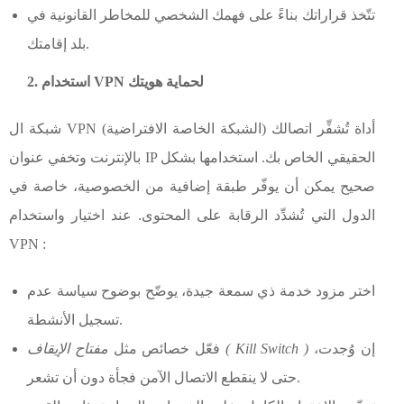
تتّخذ قراراتك بناءً على فهمك الشخصي للمخاطر القانونية في
بلد إقامتك.
2. استخدام VPN لحماية هويتك
شبكة ال VPN (الشبكة الخاصة الافتراضية) أداة تُشفِّر اتصالك
بالإنترنت وتخفي عنوان IP الحقيقي الخاص بك. استخدامها بشكل
صحيح يمكن أن يوفّر طبقة إضافية من الخصوصية، خاصة في
الدول التي تُشدِّد الرقابة على المحتوى. عند اختيار واستخدام
VPN :
اختر مزود خدمة ذي سمعة جيدة، يوضّح بوضوح سياسة عدم
تسجيل الأنشطة.
إن وُجدت،
مفتاح الإيقاف ( Kill Switch )
فعّل خصائص مثل
حتى لا ينقطع الاتصال الآمن فجأة دون أن تشعر.