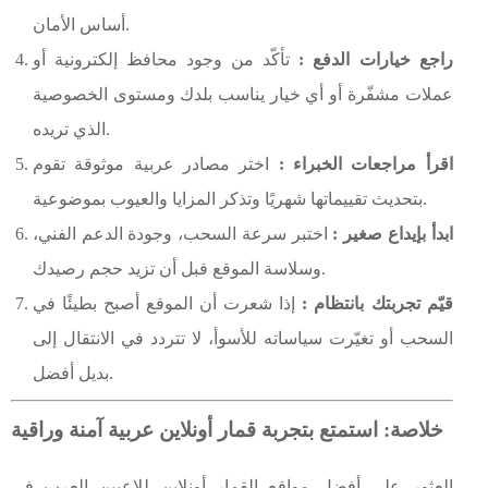
أساس الأمان.
راجع خيارات الدفع :
تأكّد من وجود محافظ إلكترونية أو
عملات مشفّرة أو أي خيار يناسب بلدك ومستوى الخصوصية
الذي تريده.
اقرأ مراجعات الخبراء :
اختر مصادر عربية موثوقة تقوم
بتحديث تقييماتها شهريًا وتذكر المزايا والعيوب بموضوعية.
ابدأ بإيداع صغير :
اختبر سرعة السحب، وجودة الدعم الفني،
وسلاسة الموقع قبل أن تزيد حجم رصيدك.
قيّم تجربتك بانتظام :
إذا شعرت أن الموقع أصبح بطيئًا في
السحب أو تغيّرت سياساته للأسوأ، لا تتردد في الانتقال إلى
بديل أفضل.
خلاصة: استمتع بتجربة قمار أونلاين عربية آمنة وراقية
العثور على أفضل مواقع القمار أونلاين للاعبين العرب في